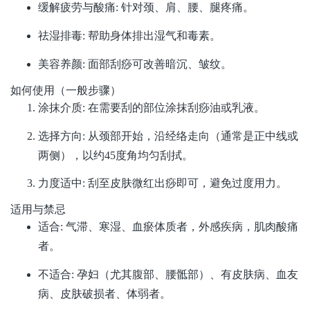
缓解疲劳与酸痛: 针对颈、肩、腰、腿疼痛。
祛湿排毒: 帮助身体排出湿气和毒素。
美容养颜: 面部刮痧可改善暗沉、皱纹。
如何使用（一般步骤）
涂抹介质: 在需要刮的部位涂抹刮痧油或乳液。
选择方向: 从颈部开始，沿经络走向（通常是正中线或
两侧），以约45度角均匀刮拭。
力度适中: 刮至皮肤微红出痧即可，避免过度用力。
适用与禁忌
适合: 气滞、寒湿、血瘀体质者，外感疾病，肌肉酸痛
者。
不适合: 孕妇（尤其腹部、腰骶部）、有皮肤病、血友
病、皮肤破损者、体弱者。