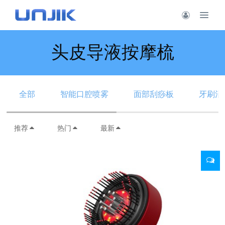
头皮导液按摩梳
全部
智能口腔喷雾
面部刮痧板
牙刷消
推荐
热门
最新