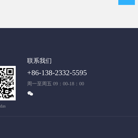
线
WhatsAp
p
联系我们
+86-138-2332-5595
周一至周五 09：00-18：00
das