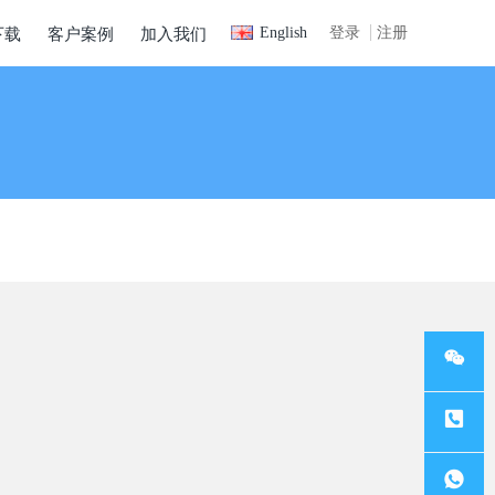
English
登录
注册
下载
客户案例
加入我们
服务咨
询
服务热