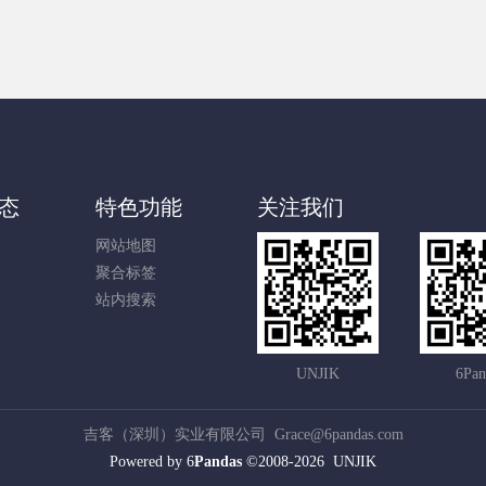
态
特色功能
关注我们
网站地图
聚合标签
站内搜索
UNJIK
6Pan
吉客（深圳）实业有限公司
Grace@6pandas.com
Powered by
6
Pandas
©2008-2026
UNJIK